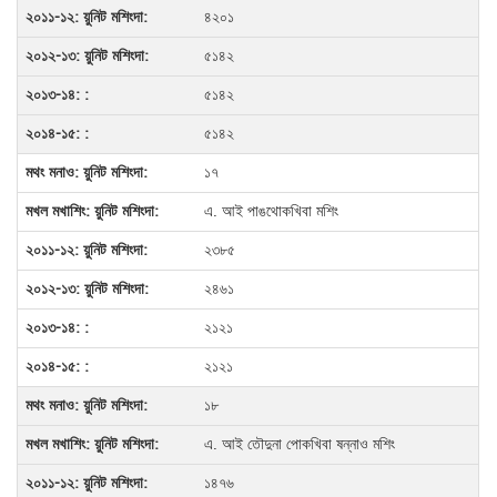
৪২০১
৫১৪২
৫১৪২
৫১৪২
১৭
এ. আই পাঙথোকখিবা মশিং
২৩৮৫
২৪৬১
২১২১
২১২১
১৮
এ. আই তৌদুনা পোকখিবা ষন্নাও মশিং
১৪৭৬