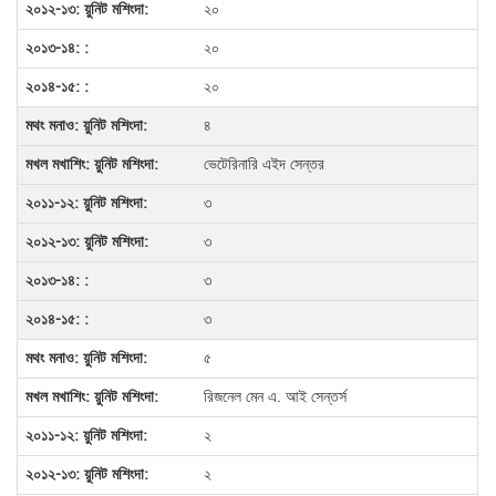
২০
২০
২০
৪
ভেটেরিনারি এইদ সেন্তর
৩
৩
৩
৩
৫
রিজনেল মেন এ. আই সেন্তর্স
২
২