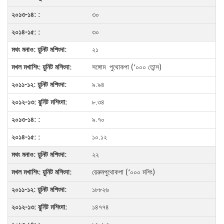
৩০
৩০
২১
সঙ্গোম পুথোকপা (‘০০০ তোন্স)
৯.৯৪
৮.৩৪
৯.৭০
১০.১২
২২
য়েরুমপুথোকপা (‘০০০ মশিং)
১৮৮২৬
১৪৭৭৪