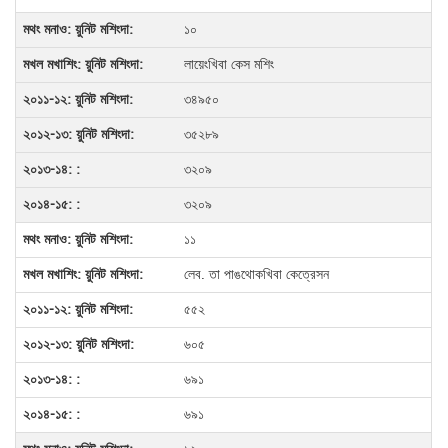
১০
লায়েংখিবা কেস মশিং
৩৪৯৫০
৩৫২৮৯
৩২০৯
৩২০৯
১১
লেব. তা পাঙথোকখিবা কেত্রেসন
৫৫২
৬০৫
৬৯১
৬৯১