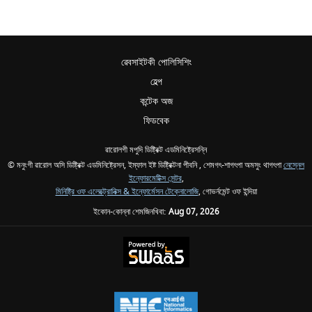
ৱেবসাইটকী পোলিসিশিং
হেল্প
কন্টেক অজ
ফিডবেক
ৱারোলগী মপুদি ডিষ্ট্রিক্ট এডমিনিষ্ট্রেসন্নি
© মনুংগী ৱারোল অসি ডিষ্ট্রিক্ট এডমিনিষ্ট্রেসন, ইম্ফাল ইষ্ট ডিষ্ট্রিক্টনা পীবনি , শেমগৎ-শাগৎপা অমসুং থাগৎপা
নেস্নেল
ইন্ফোরমেটিক্স সেন্টর
,
মিনিষ্ট্রি ওফ এলেক্ট্রোনিক্স & ইন্ফোর্মেসন টেক্নোলোজি
, গোভর্নমেন্ট ওফ ইন্দিয়া
ইকোন-কোন্না শেমজিনখিবা:
Aug 07, 2026