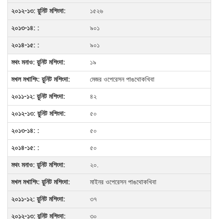
১৫২৬
৯০১
৯০১
১৯
মেজর ওপেরেসন পাঙথোকখিবা
৪২
৫০
৫০
৫০
২০.
মাইনর ওপেরেসন পাঙথোকখিবা
৩৭
৩০