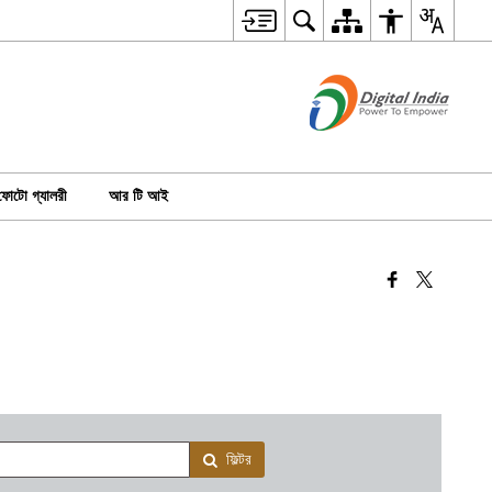
ফোটো গ্যালরী
আর টি আই
ফিল্টর