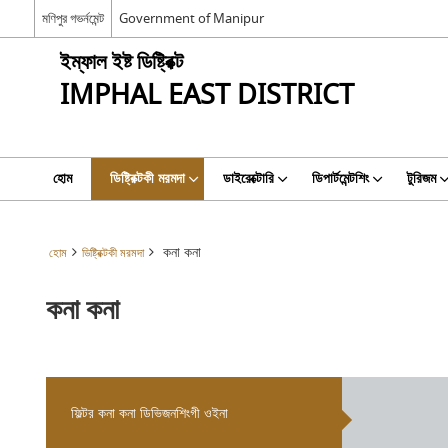
মণিপুর গভর্নমেন্ট
Government of Manipur
ইম্ফাল ইষ্ট ডিষ্ট্রিক্ট
IMPHAL EAST DISTRICT
হোম
ডিষ্ট্রিক্টকী মরমদা
ডাইরেক্টোরি
ডিপার্টমেন্টশিং
টুরিজম
কনা কনা
হোম
ডিষ্ট্রিক্টকী মরমদা
কনা কনা
ফিল্টর কনা কনা ডিভিজনশিংগী ওইনা