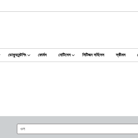
ডোক্যুমেন্টশিং
ফোর্মস
নোটিসেস
সিটিজন সর্বিসেস
স্কীমস