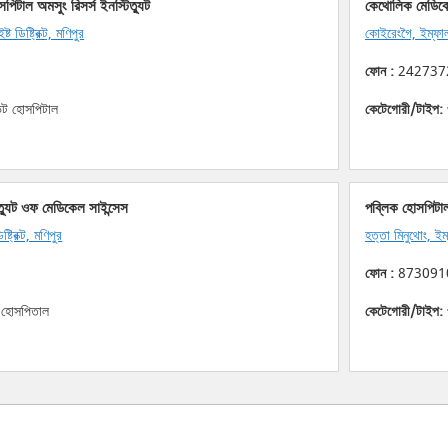
সপিটাল অমসুং রিসর্স ইনস্টিত্যুট
কেথোলিক মেডিকে
ট ডিষ্ট্রিক্ট, মণিপুর
কোইরেংগৈ, ইম্ফাল ইষ
ফোন :
242737
েট হোসপিটাল
কেটেগোরী/টাইপ:
িত্যুট ওফ মেডিকেল সাইন্সেস
পব্লিক হোসপিটাল 
ট্রিক্ট, মণিপুর
হত্তা মিনুথোং, ইম্ফ
ফোন :
873091
 হোসপিতাল
কেটেগোরী/টাইপ: