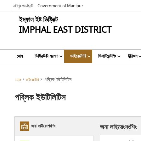
মণিপুর গভর্নমেন্ট
Government of Manipur
ইম্ফাল ইষ্ট ডিষ্ট্রিক্ট
IMPHAL EAST DISTRICT
হোম
ডিষ্ট্রিক্টকী মরমদা
ডাইরেক্টোরি
ডিপার্টমেন্টশিং
টুরিজম
পব্লিক ইউটিলিটিস
হোম
ডাইরেক্টোরি
পব্লিক ইউটিলিটিস
অনা লাইয়েংশংশিং
অনা লাইয়েংশংশিং