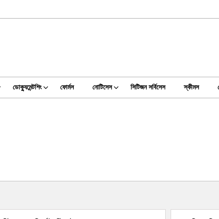
ডোক্যুমেন্টশিং
ফোর্মস
নোটিসেস
সিটিজন সর্বিসেস
স্কীমস