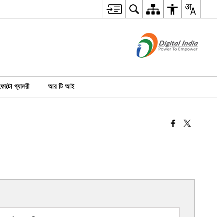
ফোটো গ্যালরী
আর টি আই