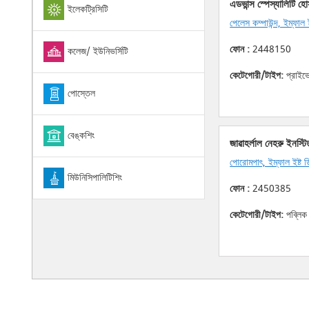
এডভান্স স্পেস্যালিটি হো
ইলেকট্রিসিটি
পেলেস কম্পাউন্দ, ইম্ফাল ইষ্
ফোন :
2448150
কলেজ/ ইউনিভর্সিটি
কেটেগোরী/টাইপ:
প্রাইভ
পোস্তেল
বেঙ্কশিং
জাৱাহর্লাল নেহরু ইনস্ট
পোরোমপাৎ, ইম্ফাল ইষ্ট ডিষ্
মিউনিসিপালিটিশিং
ফোন :
2450385
কেটেগোরী/টাইপ:
পব্লিক