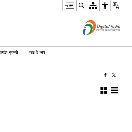
ফোটো গ্যালরী
আর টি আই