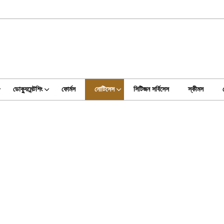
ডোক্যুমেন্টশিং
ফোর্মস
নোটিসেস
সিটিজন সর্বিসেস
স্কীমস