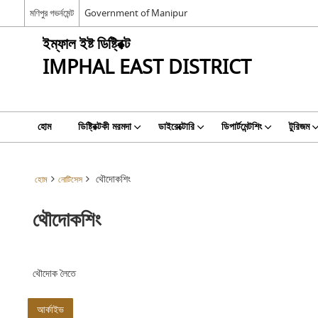
মণিপুর গভর্নমেন্ট
Government of Manipur
ইম্ফাল ইষ্ট ডিষ্ট্রিক্ট
IMPHAL EAST DISTRICT
হোম
ডিষ্ট্রিক্টকী মরমদা
ডাইরেক্টোরি
ডিপার্টমেন্টশিং
টুরিজম
থৌদোকশিং
হোম
নোটিসেস
থৌদোকশিং
থৌদোক লৈতে
আর্কাইভ