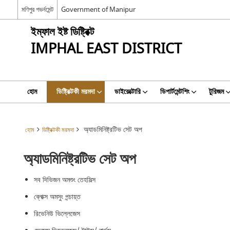
মণিপুর গভর্নমেন্ট
Government of Manipur
ইম্ফাল ইষ্ট ডিষ্ট্রিক্ট
IMPHAL EAST DISTRICT
হোম
ডিষ্ট্রিক্টকী মরমদা
ডাইরেক্টোরি
ডিপার্টমেন্টশিং
টুরিজম
অ্যাডমিনিষ্ট্রটিভ সেট অপ
হোম
ডিষ্ট্রিক্টকী মরমদা
অ্যাডমিনিষ্ট্রটিভ সেট অপ
সব দিভিজন অমশুং তেহসিল্স
ব্লোক্স অমসুং পন্চায়্ত
রিভেনিউ ভিল্লেজেস