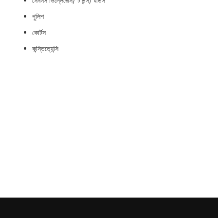
সেনসস ভিল্লেজেস/ টাউন্স/ ৱার্ডস
পুলিশ
কোর্টস
কন্স্তিত্যেন্সি