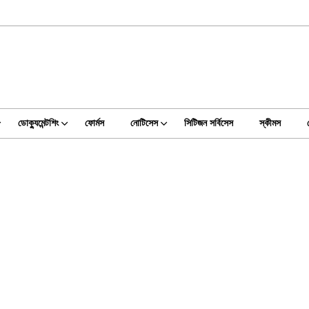
ডোক্যুমেন্টশিং
ফোর্মস
নোটিসেস
সিটিজন সর্বিসেস
স্কীমস