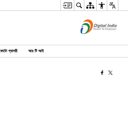
ফোটো গ্যালরী
আর টি আই